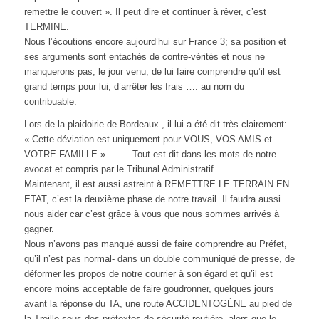
remettre le couvert ». Il peut dire et continuer à rêver, c’est
TERMINE.
Nous l’écoutions encore aujourd’hui sur France 3; sa position et
ses arguments sont entachés de contre-vérités et nous ne
manquerons pas, le jour venu, de lui faire comprendre qu’il est
grand temps pour lui, d’arrêter les frais …. au nom du
contribuable.
Lors de la plaidoirie de Bordeaux , il lui a été dit très clairement:
« Cette déviation est uniquement pour VOUS, VOS AMIS et
VOTRE FAMILLE »…….. Tout est dit dans les mots de notre
avocat et compris par le Tribunal Administratif.
Maintenant, il est aussi astreint à REMETTRE LE TERRAIN EN
ETAT, c’est la deuxième phase de notre travail. Il faudra aussi
nous aider car c’est grâce à vous que nous sommes arrivés à
gagner.
Nous n’avons pas manqué aussi de faire comprendre au Préfet,
qu’il n’est pas normal- dans un double communiqué de presse, de
déformer les propos de notre courrier à son égard et qu’il est
encore moins acceptable de faire goudronner, quelques jours
avant la réponse du TA, une route ACCIDENTOGÈNE au pied de
la Treille sous des prétextes de sécurité routière, alors que le