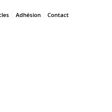
cles
Adhésion
Contact
site de Beynac en état