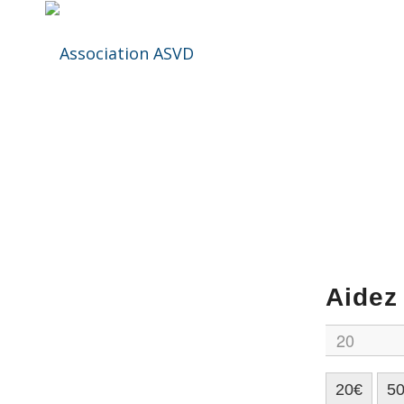
Pour nous aider à men
Aidez
20€
5