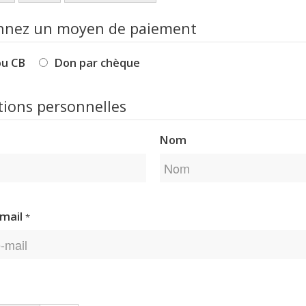
onnez un moyen de paiement
ou CB
Don par chèque
tions personnelles
Nom
-mail
*