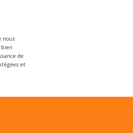
e nous
 bien
issance de
otégées et