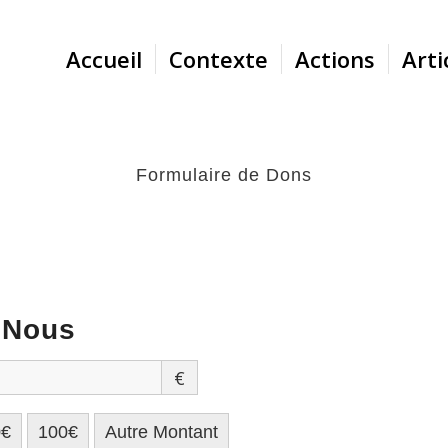
Accueil
Contexte
Actions
Arti
Formulaire de Dons
er les actions nécessaires afin de remettre le 
 Nous
€
0€
100€
Autre Montant