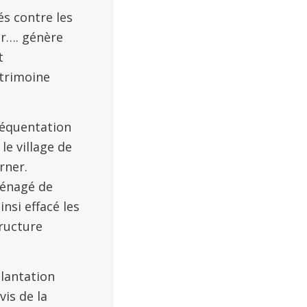
s contre les
ur…. génère
t
atrimoine
fréquentation
le village de
rner.
ménagé de
nsi effacé les
tructure
plantation
vis de la