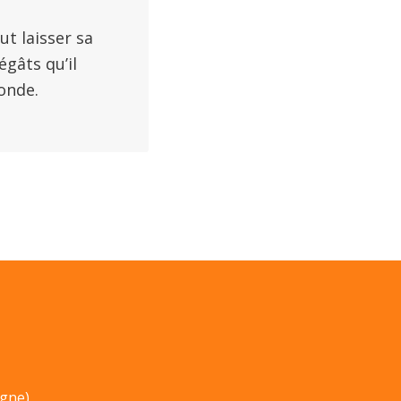
t laisser sa
gâts qu’il
onde.
ogne)