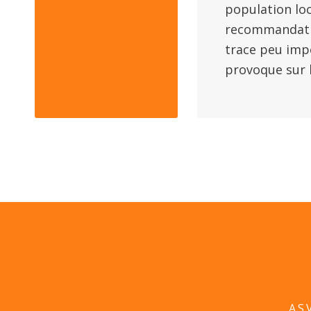
population loc
recommandation
trace peu impo
provoque sur l
A.S.