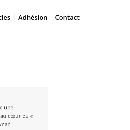
cles
Adhésion
Contact
RIE
re une
e au cœur du «
ynac.